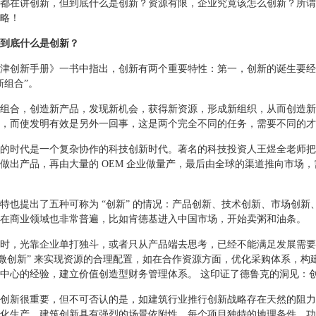
都在讲创新，但到底什么是创新？资源有限，企业究竟该怎么创新？所谓
略！
到底什么是创新？
津创新手册》一书中指出，创新有两个重要特性：第一，创新的诞生要经
新组合”。
组合，创造新产品，发现新机会，获得新资源，形成新组织，从而创造新
，而使发明有效是另外一回事，这是两个完全不同的任务，需要不同的才
的时代是一个复杂协作的科技创新时代。著名的科技投资人王煜全老师把
做出产品，再由大量的 OEM 企业做量产，最后由全球的渠道推向市场，
特也提出了五种可称为 “创新” 的情况：产品创新、技术创新、市场创
在商业领域也非常普遍，比如肯德基进入中国市场，开始卖粥和油条。
时，光靠企业单打独斗，或者只从产品端去思考，已经不能满足发展需要
“微创新” 来实现资源的合理配置，如在合作资源方面，优化采购体系，
中心的经验，建立价值创造型财务管理体系。 这印证了德鲁克的洞见：
创新很重要，但不可否认的是，如建筑行业推行创新战略存在天然的阻力
化生产，建筑创新具有强烈的场景依附性，每个项目独特的地理条件、功