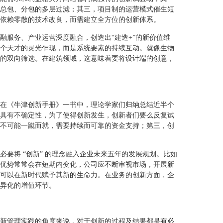
总包、分包的多层过滤；其三，项目制的运营模式催生短
依赖零散的技术改良，而需建立全方位的创新体系。
融服务、产业运营深度融合，创造出“建造+”的新价值维
个天才的灵光乍现，而是系统要素的持续互动。就像生物
的双向筛选。在建筑领域，这意味着要将设计端的创意，
在《牛津创新手册》一书中，理论学家们归纳总结近半个
具有不确定性，为了使得创新发生，创新者们要么反复试
不可能一蹴而就，需要持续而可靠的资金支持；第三，创
要将 “创新” 的理念融入企业未来五年的发展规划。比如
优势常常会在短期内变化，公司应不断审视市场，开展新
可以在新时代赋予其新的生命力。在业务的创新方面，企
异化的增值环节。
新管理实践的角度来说，对于创新的过程及结果都是有必