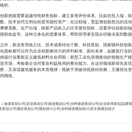
核的。
创新效能需要超越传统财务指标，建立多维评价体系。比如在投入端，除
数、技术诀窍文档化程度等隐性资产；在过程端，需监测创新想法的流动
摩擦系数。在产出端，除新产品收入占比等显性指标，还要评估创新的辐
授权收益等。这种立体化的度量体系，帮助管理者实现从经验决策到数据
之外，新业务营收占比、技术成果转化个数、科技奖励、国家级科技创新
化指标都可以作为企业创新驱动力的评判标准。面向未来，如建筑行业的
倒逼行业重新定义建筑材料生命周期；新型工业化浪潮推动的智能生产模
造市场，考验着企业对复杂利益格局的整合能力。在这些领域获得先发优
察，又深谙建筑服务的本质规律；既敢于突破传统路径依赖，又懂得在变
同网络。
：
|
|
|
|
|
旅游策划公司
农业策划公司
旅游规划公司
乡村旅游策划公司
企业咨询策划
品牌
|
|
|
老策划公司|
项目策划公司
规划设计公司
乡村旅游规划设计
农文旅规划设计