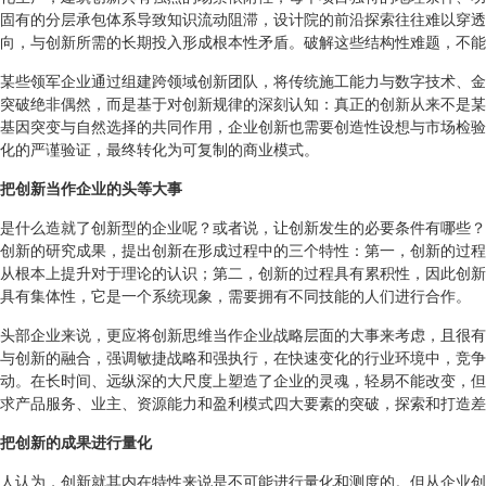
固有的分层承包体系导致知识流动阻滞，设计院的前沿探索往往难以穿透
向，与创新所需的长期投入形成根本性矛盾。破解这些结构性难题，不能
某些领军企业通过组建跨领域创新团队，将传统施工能力与数字技术、金
突破绝非偶然，而是基于对创新规律的深刻认知：真正的创新从来不是某
基因突变与自然选择的共同作用，企业创新也需要创造性设想与市场检验
化的严谨验证，最终转化为可复制的商业模式。
把创新当作企业的头等大事
是什么造就了创新型的企业呢？或者说，让创新发生的必要条件有哪些？
创新的研究成果，提出创新在形成过程中的三个特性：第一，创新的过程
从根本上提升对于理论的认识；第二，创新的过程具有累积性，因此创新
具有集体性，它是一个系统现象，需要拥有不同技能的人们进行合作。
头部企业来说，更应将创新思维当作企业战略层面的大事来考虑，且很有必
与创新的融合，强调敏捷战略和强执行，在快速变化的行业环境中，竞争
动。在长时间、远纵深的大尺度上塑造了企业的灵魂，轻易不能改变，但
求产品服务、业主、资源能力和盈利模式四大要素的突破，探索和打造差
把创新的成果进行量化
人认为，创新就其内在特性来说是不可能进行量化和测度的。但从企业创